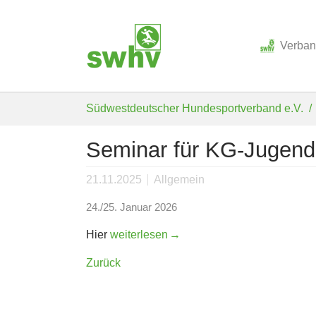
Verba
Skip to main content
You are here:
Südwestdeutscher Hundesportverband e.V.
Seminar für KG-Jugendl
21.11.2025
Allgemein
24./25. Januar 2026
Hier
weiterlesen
Zurück