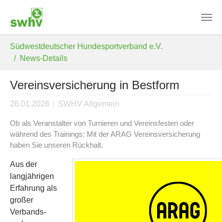
Skip to main content
You are here:
Südwestdeutscher Hundesportverband e.V.
News-Details
Vereinsversicherung in Bestform
26.01.2026
SWHV Allgemein
Ob als Veranstalter von Turnieren und Vereinsfesten oder
während des Trainings: Mit der ARAG Vereinsversicherung
haben Sie unseren Rückhalt.
Aus der
langjährigen
Erfahrung als
großer
Verbands-