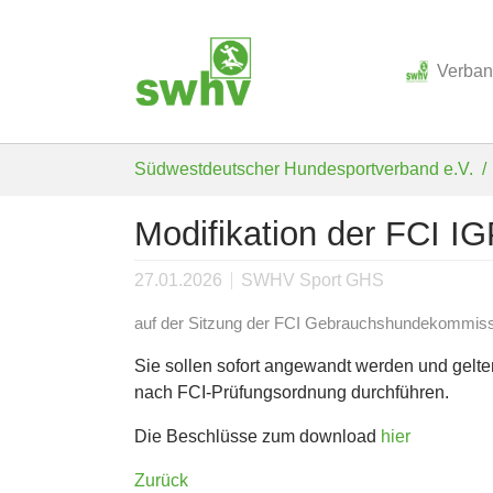
Verba
Skip to main content
You are here:
Südwestdeutscher Hundesportverband e.V.
Modifikation der FCI I
27.01.2026
SWHV Sport GHS
auf der Sitzung der FCI Gebrauchshundekommis
Sie sollen sofort angewandt werden und gelt
nach FCI-Prüfungsordnung durchführen.
Die Beschlüsse zum download
hier
Zurück