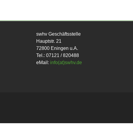
swhv Geschäftsstelle
Hauptstr. 21
72800 Eningen u.A.
Tel.: 07121 / 820488
eMail:
info(at)swhv.de