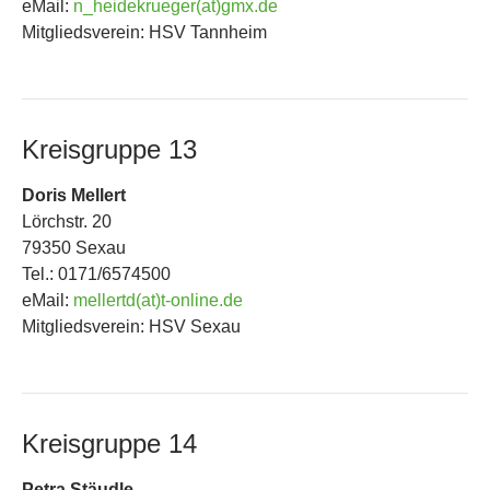
eMail:
n_heidekrueger(at)gmx.de
Mitgliedsverein: HSV Tannheim
Kreisgruppe 13
Doris Mellert
Lörchstr. 20
79350 Sexau
Tel.: 0171/6574500
eMail:
mellertd(at)t-online.de
Mitgliedsverein: HSV Sexau
Kreisgruppe 14
Petra Stäudle