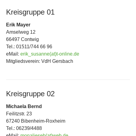
Kreisgruppe 01
Erik Mayer
Amselweg 12
66497 Contwig
Tel.: 01511/744 66 96
eMail:
erik_susanne(at)t-online.de
Mitgliedsverein: VdH Gersbach
Kreisgruppe 02
Michaela Bernd
Feilitzstr. 23
67240 Bibenheim-Roxheim
Tel.: 06239/4488
eMail:
monalieseb(at)web.de