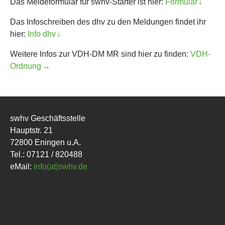
Das Meldeformular für swhv-Starter ist hier:
Formular
Das Infoschreiben des dhv zu den Meldungen findet ihr
hier:
Info dhv
Weitere Infos zur VDH-DM MR sind hier zu finden:
VDH-
Ordnung
swhv Geschäftsstelle
Hauptstr. 21
72800 Eningen u.A.
Tel.: 07121 / 820488
eMail:
info(at)swhv.de