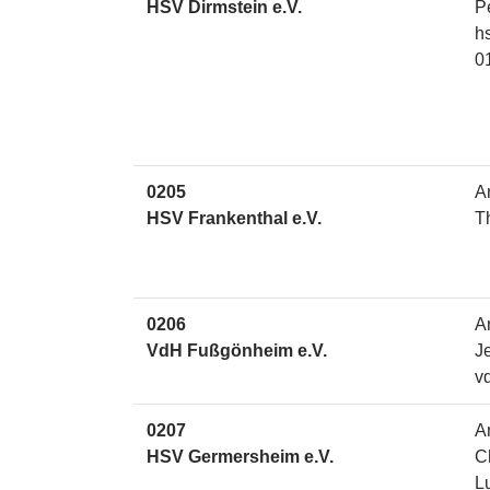
HSV Dirmstein e.V.
P
h
0
0205
A
HSV Frankenthal e.V.
T
0206
A
VdH Fußgönheim e.V.
J
v
0207
A
HSV Germersheim e.V.
C
L