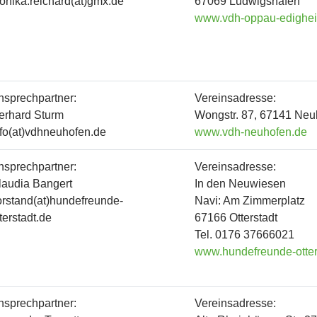
onika.reichard(at)gmx.de
67069 Ludwigshafen
www.vdh-oppau-edighe
nsprechpartner:
Vereinsadresse:
erhard Sturm
Wongstr. 87, 67141 Neu
nfo(at)vdhneuhofen.de
www.vdh-neuhofen.de
nsprechpartner:
Vereinsadresse:
laudia Bangert
In den Neuwiesen
orstand(at)hundefreunde-
Navi: Am Zimmerplatz
terstadt.de
67166 Otterstadt
Tel. 0176 37666021
www.hundefreunde-otter
nsprechpartner:
Vereinsadresse: