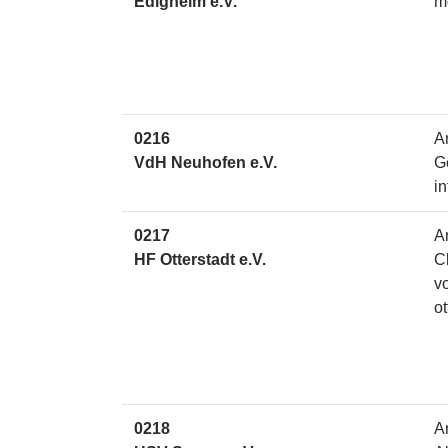
Edigheim e.V.
m
0216
A
VdH Neuhofen e.V.
G
i
0217
A
HF Otterstadt e.V.
C
v
ot
0218
A