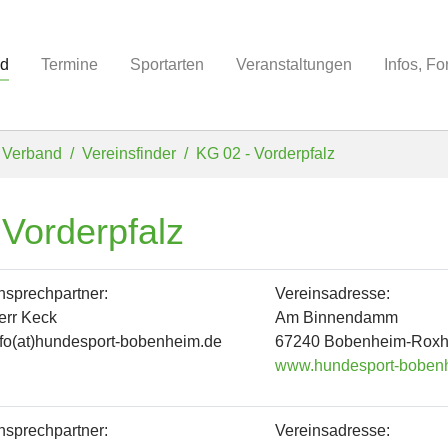
nd
Termine
Sportarten
Veranstaltungen
Infos, F
Verband
Vereinsfinder
KG 02 - Vorderpfalz
 Vorderpfalz
nsprechpartner:
Vereinsadresse:
err Keck
Am Binnendamm
nfo(at)hundesport-bobenheim.de
67240 Bobenheim-Rox
www.hundesport-boben
nsprechpartner:
Vereinsadresse: