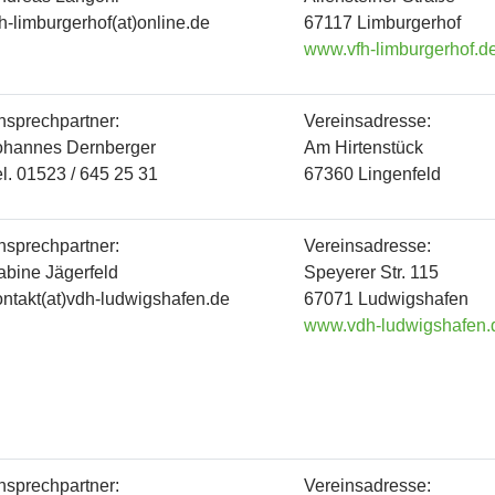
fh-limburgerhof(at)online.de
67117 Limburgerhof
www.vfh-limburgerhof.d
nsprechpartner:
Vereinsadresse:
ohannes Dernberger
Am Hirtenstück
el. 01523 / 645 25 31
67360 Lingenfeld
nsprechpartner:
Vereinsadresse:
abine Jägerfeld
Speyerer Str. 115
ontakt(at)vdh-ludwigshafen.de
67071 Ludwigshafen
www.vdh-ludwigshafen.
nsprechpartner:
Vereinsadresse: