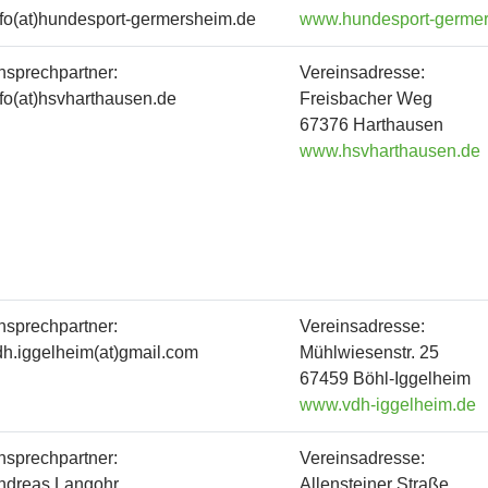
nfo(at)hundesport-germersheim.de
www.hundesport-germe
nsprechpartner:
Vereinsadresse:
nfo(at)hsvharthausen.de
Freisbacher Weg
67376 Harthausen
www.hsvharthausen.de
nsprechpartner:
Vereinsadresse:
dh.iggelheim(at)gmail.com
Mühlwiesenstr. 25
67459 Böhl-Iggelheim
www.vdh-iggelheim.de
nsprechpartner:
Vereinsadresse:
ndreas Langohr
Allensteiner Straße