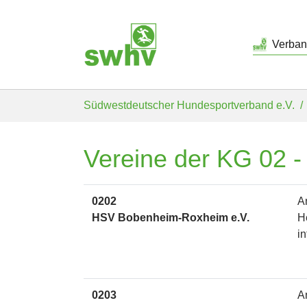
Verba
Skip to main content
You are here:
Südwestdeutscher Hundesportverband e.V.
Vereine der KG 02 -
0202
A
HSV Bobenheim-Roxheim e.V.
H
i
0203
A