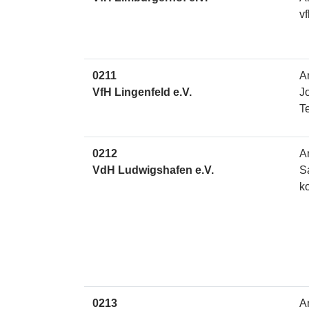
v
0211
A
VfH Lingenfeld e.V.
J
T
0212
A
VdH Ludwigshafen e.V.
S
k
0213
A