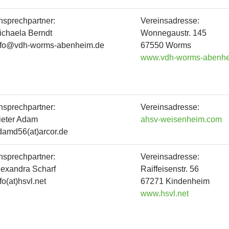
nsprechpartner:
Vereinsadresse:
ichaela Berndt
Wonnegaustr. 145
nfo@vdh-worms-abenheim.de
67550 Worms
www.vdh-worms-abenhe
nsprechpartner:
Vereinsadresse:
ieter Adam
ahsv-weisenheim.com
damd56(at)arcor.de
nsprechpartner:
Vereinsadresse:
lexandra Scharf
Raiffeisenstr. 56
fo(at)hsvl.net
67271 Kindenheim
www.hsvl.net