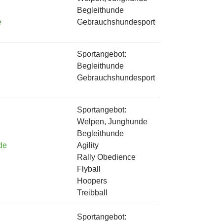
Begleithunde
e
Gebrauchshundesport
Sportangebot:
Begleithunde
Gebrauchshundesport
Sportangebot:
Welpen, Junghunde
Begleithunde
de
Agility
Rally Obedience
Flyball
Hoopers
Treibball
Sportangebot: