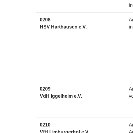
i
0208
A
HSV Harthausen e.V.
i
0209
A
VdH Iggelheim e.V.
v
0210
A
VfH Limburgerhof e.V.
A