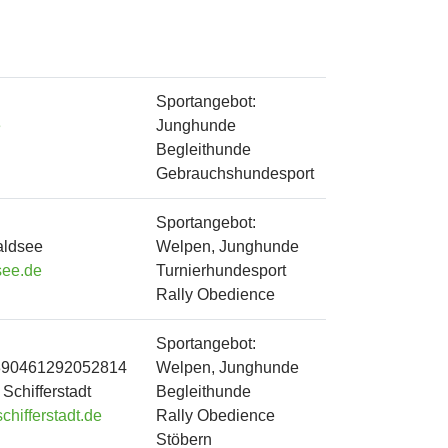
Sportangebot:
e
Junghunde
Begleithunde
Gebrauchshundesport
Sportangebot:
aldsee
Welpen, Junghunde
see.de
Turnierhundesport
Rally Obedience
Sportangebot:
390461292052814
Welpen, Junghunde
Schifferstadt
Begleithunde
hifferstadt.de
Rally Obedience
Stöbern