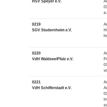
HSV Speyer e.V.
A
0
a
0219
A
SGV Studernheim e.V.
H
h
0220
A
VdH Waldsee/Pfalz e.V.
P
0
v
0221
A
VdH Schifferstadt e.V.
A
0
i
sc