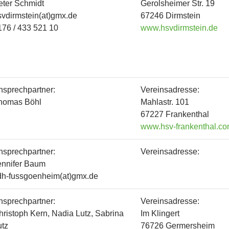
eter Schmidt
Gerolsheimer Str. 19
svdirmstein(at)gmx.de
67246 Dirmstein
176 / 433 521 10
www.hsvdirmstein.de
nsprechpartner:
Vereinsadresse:
homas Böhl
Mahlastr. 101
67227 Frankenthal
www.hsv-frankenthal.c
nsprechpartner:
Vereinsadresse:
ennifer Baum
dh-fussgoenheim(at)gmx.de
nsprechpartner:
Vereinsadresse:
hristoph Kern, Nadia Lutz, Sabrina
Im Klingert
utz
76726 Germersheim