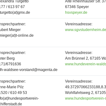
lexandra Turgetto
Alte Rheinhäuser Str. 37
177 / 613 97 67
67346 Speyer
.turgetto(at)gmx.de
hsvspeyer.de
nsprechpartner:
Vereinsadresse:
ubert Mieger
www.sgvstudernheim.d
mieger(at)t-online.de
nsprechpartner:
Vereinsadresse:
eter Berg
Am Brünnel 2, 67165 W
171/6791636
www.hundeverein-wald
dh-waldsee-vorstand@magenta.de
nsprechpartner:
Vereinsadresse:
nne-Marie Pilz
49.37297066233188,8.
1520 / 610 49 53
Wohlfahrtsweg 2, 67105 
nfo(at)hundesportverein-
www.hundesportverein-sc
hifferstadt.de