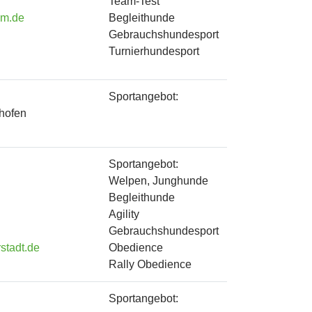
Team-Test
im.de
Begleithunde
Gebrauchshundesport
Turnierhundesport
Sportangebot:
hofen
Sportangebot:
Welpen, Junghunde
Begleithunde
Agility
Gebrauchshundesport
stadt.de
Obedience
Rally Obedience
Sportangebot: