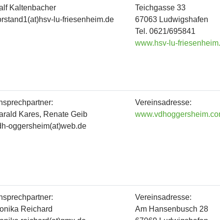
alf Kaltenbacher
Teichgasse 33
orstand1(at)hsv-lu-friesenheim.de
67063 Ludwigshafen
Tel. 0621/695841
www.hsv-lu-friesenheim
nsprechpartner:
Vereinsadresse:
arald Kares, Renate Geib
www.vdhoggersheim.c
dh-oggersheim(at)web.de
nsprechpartner:
Vereinsadresse:
onika Reichard
Am Hansenbusch 28