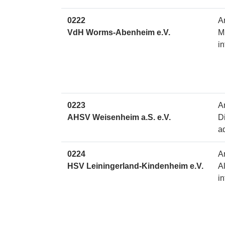
0222
A
VdH Worms-Abenheim e.V.
M
i
0223
A
AHSV Weisenheim a.S. e.V.
D
a
0224
A
HSV Leiningerland-Kindenheim e.V.
A
in