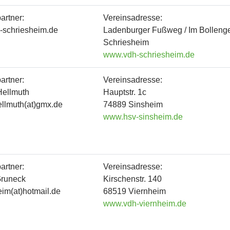
artner:
Vereinsadresse:
h-schriesheim.de
Ladenburger Fußweg / Im Bollen
Schriesheim
www.vdh-schriesheim.de
artner:
Vereinsadresse:
ellmuth
Hauptstr. 1c
ellmuth(at)gmx.de
74889 Sinsheim
www.hsv-sinsheim.de
artner:
Vereinsadresse:
Gruneck
Kirschenstr. 140
im(at)hotmail.de
68519 Viernheim
www.vdh-viernheim.de