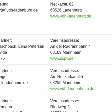
reund
Neckarstr. 62
(at)vdh-ladenburg.de
68526 Ladenburg
www.vdh-ladenburg.de
artner:
Vereinsadresse:
lschbach, Lena Petersen
An der Radrennbahn 4
pv.de
68169 Mannheim
776
www.sspv.de
artner:
Vereinsadresse:
nger
Am Neckarkanal 5
h-feudenheim.de
68259 Mannheim
www.vdh-feudenheim.de
artner:
Vereinsadresse:
ermann
Riedweg 2