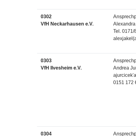
0302
Ansprechp
VfH Neckarhausen e.V.
Alexandra
Tel. 0171/
alexjakel(
0303
Ansprechp
VfH Ilvesheim e.V.
Andrea Ju
ajurcicek'
0151 172 
0304
Ansprechp