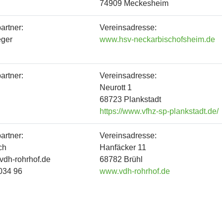
74909 Meckesheim
artner:
Vereinsadresse:
eger
www.hsv-neckarbischofsheim.de
artner:
Vereinsadresse:
Neurott 1
68723 Plankstadt
https://www.vfhz-sp-plankstadt.de/
artner:
Vereinsadresse:
ch
Hanfäcker 11
)vdh-rohrhof.de
68782 Brühl
034 96
www.vdh-rohrhof.de