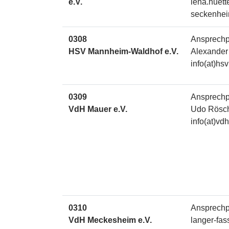
e.V.
lena.huett
seckenhei
0308
Ansprechp
HSV Mannheim-Waldhof e.V.
Alexander
info(at)hs
0309
Ansprechp
VdH Mauer e.V.
Udo Rösc
info(at)vd
0310
Ansprechp
VdH Meckesheim e.V.
langer-fas