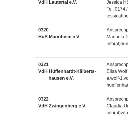
VdH Lautertal e.V.
Jessica H
Tel. 0174 
jessicaho
0320
Ansprechp
HuS Mannheim e.V.
Manuela G
info(at)h
0321
Ansprechp
VdH Hüffenhardt-Kälberts-
Elisa Wolf
hausen e.V.
e.wolf-1.v
hueffenhar
0322
Ansprechp
VdH Zwingenberg e.V.
Claudia U
info(at)v