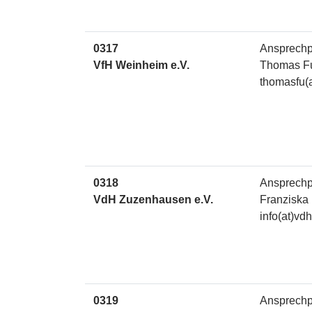
0317
Ansprechp
VfH Weinheim e.V.
Thomas F
thomasfu(
0318
Ansprechp
VdH Zuzenhausen e.V.
Franziska
info(at)v
0319
Ansprechp