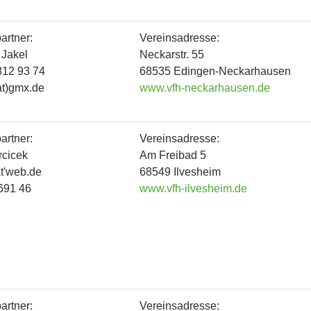
artner:
Vereinsadresse:
 Jakel
Neckarstr. 55
812 93 74
68535 Edingen-Neckarhausen
at)gmx.de
www.vfh-neckarhausen.de
artner:
Vereinsadresse:
rcicek
Am Freibad 5
at'web.de
68549 Ilvesheim
691 46
www.vfh-ilvesheim.de
artner:
Vereinsadresse: