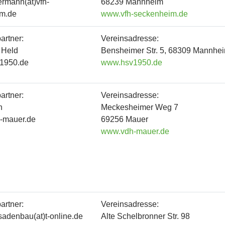
ermann(at)vfh-
68239 Mannheim
m.de
www.vfh-seckenheim.de
artner:
Vereinsadresse:
 Held
Bensheimer Str. 5, 68309 Mannhe
v1950.de
www.hsv1950.de
artner:
Vereinsadresse:
h
Meckesheimer Weg 7
h-mauer.de
69256 Mauer
www.vdh-mauer.de
artner:
Vereinsadresse:
sadenbau(at)t-online.de
Alte Schelbronner Str. 98