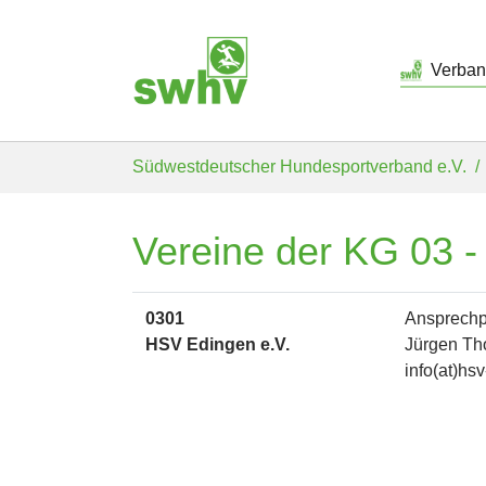
Verba
Skip to main content
You are here:
Südwestdeutscher Hundesportverband e.V.
Vereine der KG 03 
0301
Ansprechp
HSV Edingen e.V.
Jürgen T
info(at)hs