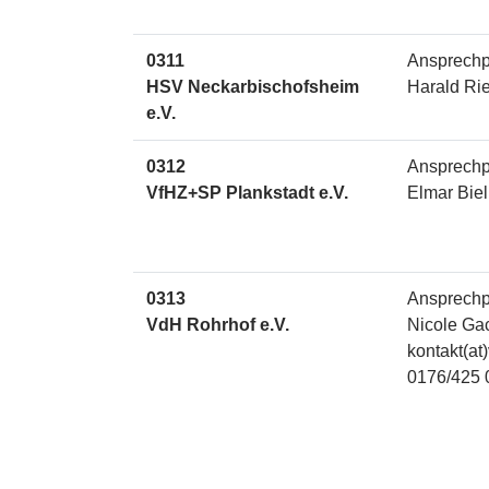
0311
Ansprechp
HSV Neckarbischofsheim
Harald Ri
e.V.
0312
Ansprechp
VfHZ+SP Plankstadt e.V.
Elmar Biel
0313
Ansprechp
VdH Rohrhof e.V.
Nicole Ga
kontakt(at
0176/425 