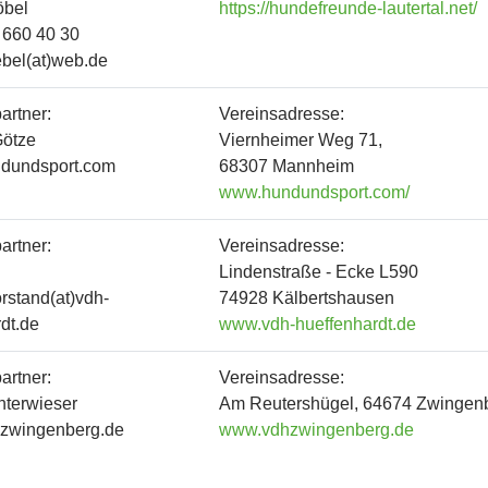
öbel
https://hundefreunde-lautertal.net/
/ 660 40 30
ebel(at)web.de
artner:
Vereinsadresse:
ötze
Viernheimer Weg 71,
undundsport.com
68307 Mannheim
www.hundundsport.com/
artner:
Vereinsadresse:
Lindenstraße - Ecke L590
orstand(at)vdh-
74928 Kälbertshausen
dt.de
www.vdh-hueffenhardt.de
artner:
Vereinsadresse:
nterwieser
Am Reutershügel, 64674 Zwingen
dhzwingenberg.de
www.vdhzwingenberg.de