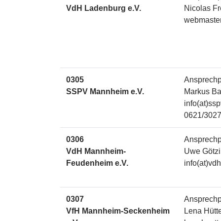
VdH Ladenburg e.V.
Nicolas F
webmaster
0305
Ansprechp
SSPV Mannheim e.V.
Markus Ba
info(at)ss
0621/302
0306
Ansprechp
VdH Mannheim-
Uwe Götzi
Feudenheim e.V.
info(at)vd
0307
Ansprechp
VfH Mannheim-Seckenheim
Lena Hütt