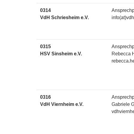
0314
Ansprechp
VdH Schriesheim e.V.
info(at)vd
0315
Ansprechp
HSV Sinsheim e.V.
Rebecca H
rebecca.h
0316
Ansprechp
VdH Viernheim e.V.
Gabriele 
vdhviernhe